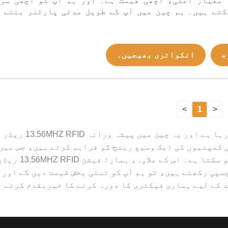
 معیار اعلیٰ، اچھی قیمت ہے۔ اور ہم آپ کو اچھی سر
کتے ہیں۔ ہم چین میں آپ کے طویل مدتی پارٹنر بننے 
ھ
انکوائری بھیجیں۔
>
1
<
Lex کئی سالوں سے 
rf پروڈکٹس دنیا بھر کی کمپنیوں کی ایک وسیع رینج کو فراہم کرتے ہی
انفرادی کمپنیو
پی رکھتے ہیں، تو ہم آپ کو تسلی بخش قیمت دیں گے اور 
د کے لیے ہماری فیکٹری کا دورہ کرنے کا خیرمقدم کرتے 