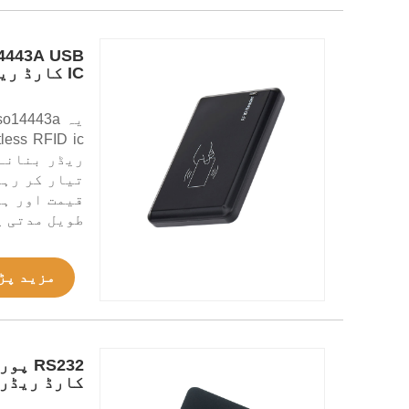
IC کارڈ ریڈر
تیار کر رہے
قیمت اور ہم
طویل مدتی پ
مزید پڑ
کارڈ ریڈر