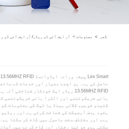
>
گھر
>
مصنوعات
آر ایف آئی ڈی ریڈر/ آر ایف آئی ڈی ر
حاصل کی ہے۔ ہم اچھے معیار اور خدمات کے ساتھ 20 سے زیادہ ممالک کو اعلیٰ معیار کے rfid کارڈ ریڈر فروخت کر رہے ہیں
13.56MHZ RFID ریڈر ایک خودکار شنا
بخود ہدف آبجیکٹ کی شناخت کرتی ہے اور ریڈیو 
ہے، اور مختلف سخت ماحول میں کام کر سکتا ہے۔ 
سکتی ہے، جو تیز رفتار اور کام کرنے میں آسان 