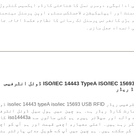
، موبائل کی ادائیگی، دوسری نسل کا شناختی کارڈ، ایکسیس کن
نٹ اور ایپلیکیشن، لاجسٹکس سسٹم، اوپن پرسنل مینجمنٹ
 بڑی کانفرنس پرسنل تک رسائی کا نظام، فکسڈ اثاثہ جات
 انسداد جعل سازی۔
ISO/IEC 14443 TypeA ISO/IEC 15693 USB RFID ڈوئل انٹرفیس
 ریڈر
یہ ڈوئل انٹرفیس ریڈر ec 15693 USB RFID
ارٹ کارڈ ریڈر ہے۔ ہم چین میں ہول سیل ڈوئل انٹرف
ریڈر بنانے والے اور سپلائر ہیں، ہم ک
ر رہے ہیں۔ اعلی معیار، اچھی قیمت اور ہم آپ کو اچ
کر سکتے ہیں۔ ہم چین میں آپ کے طویل مدتی پارٹنر بن