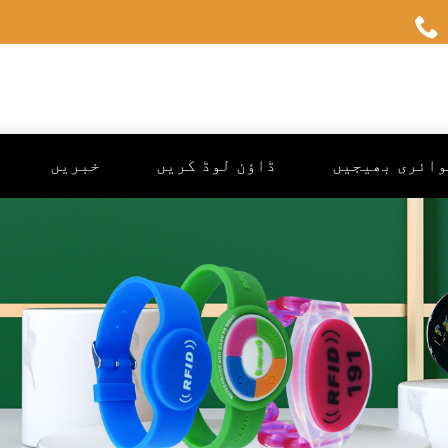
وائری بھیجیں
ڈاؤن لوڈ کریں
خبریں