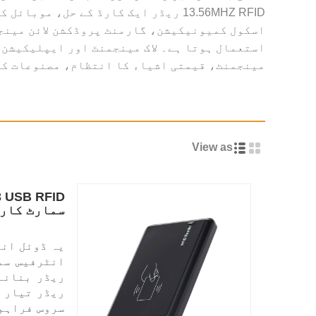
13.56MHZ RFID ریڈر ایک کارڈ کے حل
اسکول کمیونیکیشن، گارمنٹ پروڈکشن لائن مینجم
استعمال ہوتا ہے۔ لاک مینجمنٹ اور ایپلیکیشن،
مینجمنٹ، قیمتی اشیاء کا انتظام، مصنوعات کی
View as
سمارٹ کارڈ
انٹرفیس سم
ریڈر تیار ک
سروس فراہم 