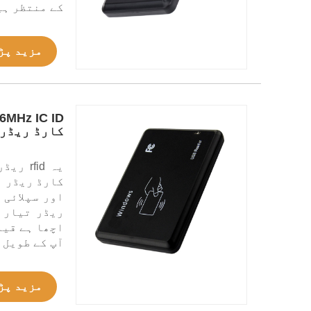
کے منتظر ہی
مزید پڑ
کارڈ ریڈر
کارڈ ریڈر ہ
اور سپلائی 
ریڈر تیار 
اچھا ہے قیم
آپ کے طویل 
مزید پڑ