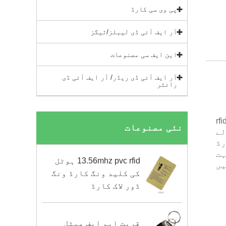
پی وی سی کارڈ
آر ایف آئی ڈی لیبلز/ٹیگز
این ایف سی مصنوعات
آر ایف آئی ڈی ریڈر/ آر ایف آئی ڈی
رائٹر
r ریڈر 125khz 13.56mhz ic id ملٹی فنکشنل ڈوئل فریکوئنسی rfid
نئی مصنوعات
لے
رڈ
ہت
13.56mhz pvc rfid ہوٹل
یں
کی کلید ونگ کارڈ ونگ
ڈور لاک کارڈ
قربت ایم ایف میٹل