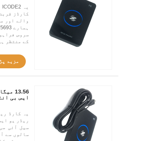
سروس فراہم 
کے منتظر ہی
مزید پڑ
13.56 
ایس بی انٹ
ریڈر یو ایس
سیل آئی سی
سالوں سے آئ