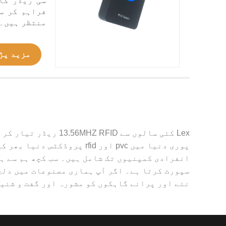
سی ریڈر کا
فراہم کر س
منتظر ہیں۔
مزید پڑ
پوری دنیا میں pvc اور id
سپورٹ کرتا ہے۔ اگر آپ ہماری مصنوعات میں دلچس
نئے اور پرانے گاہکوں کو مشورہ اور گفت و شنی