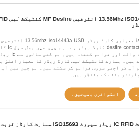
13.56Mhz ISO14443A USB انٹرفیس fire
desfire contactless RFID ic کارڈ ریڈر ہ
ریڈر بنانے والے اور فراہم کنندہ ہیں، ہم 
 ہیں۔ ہمارے کانٹیکٹ لیس کارڈ ریڈر کا معیار اعلیٰ ہ
 آپ کو اچھی سروس فراہم کر سکتے ہیں۔ ہم چین میں آپ 
ارٹنر بننے کے منتظر ہیں۔
ھ
انکوائری بھیجیں۔
RS232 پورٹ IC RFID ریڈر سپورٹ ISO15693 سمارٹ کارڈز قربت