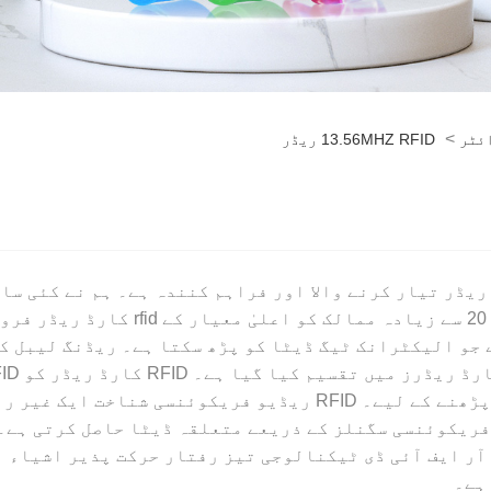
>
ائٹر
13.56MHZ RFID ریڈر
۔
ختی آلہ ہے جو الیکٹرانک ٹیگ ڈیٹا کو پڑھ سکتا ہے۔ ریڈنگ ل
کلیدی فوبس، کلائی بینڈ یا ٹیگ کی معلومات کو پڑھنے کے لیے۔ FID
فریکوئنسی سگنلز کے ذریعے متعلقہ ڈیٹا حاصل کرتی ہے۔ 
آر ایف آئی ڈی ٹیکنالوجی تیز رفتار حرکت پذیر اشیاء ا
ہے۔