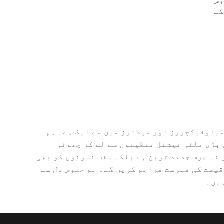
وس
کے
13.56MHZ RFID ریڈر تیار کر رہا ہے اور یہ چین میں پیشہ ورانہ 13.56MHZ RFID ریڈر مینوفیکچررز اور سپلائرز میں سے ایک ہے۔ ہم
ں، جس میں بڑی ملٹی نیشنل تنظیموں سے لے کر چھوٹی
ں تک شامل ہیں۔ سب کچھ ہم سے ہو سکتا ہے۔ اس کے علاوہ، ہمارا فیشن 13.56MHZ RFID ریڈر نہ صرف جدید ترین ہے بلکہ مفت نمونوں کو بھی
قیمت کی فہرست فراہم کریں گے۔ ہم خلوص دل سے
ہیں۔