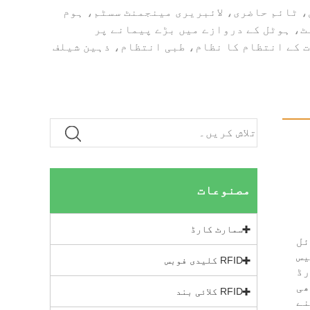
ٹرول، ٹائم حاضری، لائبریری مینجمنٹ سسٹم، ہوم
، ہوٹل کے دروازے میں بڑے پیمانے پر
 کے انتظام کا نظام، طبی انتظام، ذہین شیلف
مصنوعات
سمارٹ کارڈ
iso/iec 14443 typeA iso/i ڈوئل
یس
RFID کلیدی فوبس
ئی سالوں سے iso14443a کارڈ
ھی
RFID کلائی بند
نے