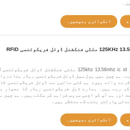
ں۔
ھ
انکوائری بھیجیں۔
125KHz 13.56MHz IC ID ملٹی فنکشنل ڈوئل فریکوئنسی RFID
یہ fid
ے۔ ہم چین میں ہول سیل ڈوئل فریکوئنسی ریڈر بنانے وا
کرنے والے ہیں، ہم کئی سالوں سے ڈوئل فریکوئنسی کا
کر رہے ہیں۔ ہمارے ڈبل فریکوئنسی ریڈر کا معیار ب
ت اور ہم آپ کو اچھی سروس فراہم کر سکتے ہیں۔ ہم چین م
مدتی پارٹنر بننے کے منتظر ہیں۔
ھ
انکوائری بھیجیں۔