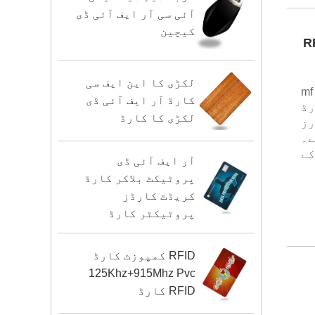
آئی سی آر ایف آئی ڈی
کیچین
MF Des کنٹیکٹ لیس RFID
لکڑی کا این ایف سی
یہ iso14443a معیاری کارڈ ریڈر 13.56mhz iso14443a USB انٹرفیس mf
کارڈ آر ایف آئی ڈی
ے۔ ہم چین میں ہول سیل ic کارڈ
لکڑی کا کارڈ
کئی سالوں سے ic ریڈرز
ے۔
کے
آر ایف آئی ڈی
پروٹیکٹ بلاکر کارڈ
کریڈٹ کارڈز
پروٹیکٹر کارڈ
RFID کمپوزٹ کارڈ
125Khz+915Mhz Pvc
RFID کارڈ