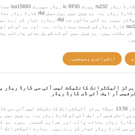
یہ ICODE2 کارڈ ریڈر rs232 پورٹ ic RFID ریڈ
کارڈز قربت کارڈ ریڈر ہے۔ ہم چین میں ہول سیل rfid کارڈ ری
والے اور سپلائر ہیں، ہم کئی سالوں سے rfid ریڈرز تیار کر رہ
ہمارے iso15693 کارڈ ریڈر کی قیمت بہت زیادہ ہے۔ اور ہم آپ کو اچ
کر سکتے ہیں۔ ہم چین میں آپ کے طویل مدتی پارٹنر بن
ں۔
ھ
انکوائری بھیجیں۔
میگاہرٹز الیکٹرانک کانٹیکٹ لیس آئی سی کارڈ ریڈر ی
رفیس آر ایف آئی ڈی کارڈ ریڈر
یہ کارڈ ریڈر 13.56 میگا ہرٹز الیکٹرانک کانٹیکٹ لیس آئی سی ک
 بی انٹرفیس آر ایف آئی ڈی کارڈ ریڈر ہے۔ ہم چین میں ہ
 کارڈ ریڈر بنانے والے اور فراہم کنندہ ہیں، ہم ک
ی سی کارڈ ریڈر تیار کر رہے ہیں۔ ہمارے الیکٹرانک آ