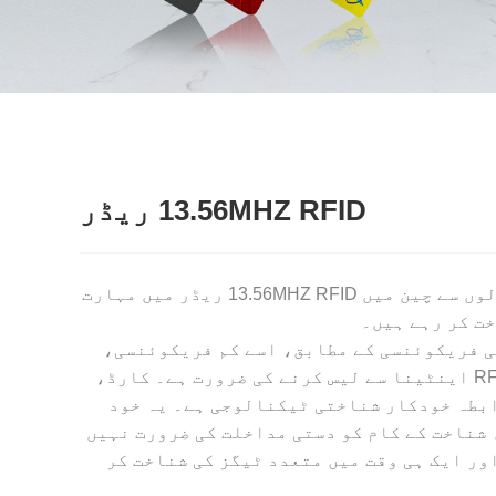
13.56MHZ RFID ریڈر
Lex Smart پیشہ ورانہ ایڈوانسڈ 13.56MHZ RFID ریڈر تیار کرنے والا اور فراہم کنندہ ہے۔ ہم نے کئی سالوں سے چین میں 13.56MHZ RFID ریڈر میں مہارت
یبل کی فریکوئنسی کے مطابق، اسے کم فریکوئنسی،
ہائی فریکوئنسی اور الٹرا ہائی فریکوئنسی کارڈ ریڈرز میں تقسیم کیا گیا ہے۔ RFID کارڈ ریڈر کو RFID اینٹینا سے لیس کرنے کی ضرورت ہے۔ کارڈ،
R ریڈیو فریکوئنسی شناخت ایک غیر رابطہ خودکار شناختی ٹیکنالوجی ہے۔ یہ خود
شناخت کے کام کو دستی مداخلت کی ضرورت نہیں
ور ایک ہی وقت میں متعدد ٹیگز کی شناخت کر