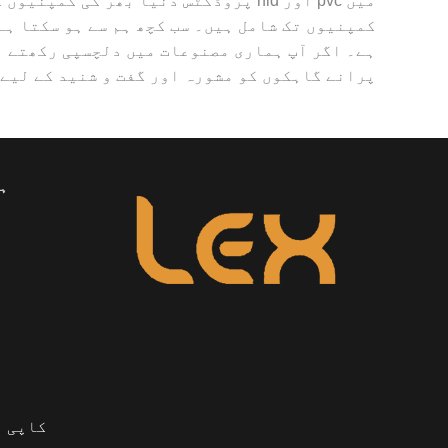
میں pvc اور rfid پروڈکٹس دنیا بھر 
ہے۔ اگر آپ ہماری مصنوعات میں دلچسپی رکھتے ہی
پرانے گاہکوں کو مشورہ اور گفت و شنید کے لیے
ہ
کاپی رائٹ © 2022 mart Co., Ltd