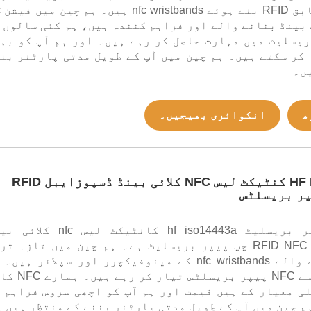
مرضی
بینڈ بنانے والے اور فراہم کنندہ ہیں، ہم کئی سالوں 
 بریسلیٹ میں مہارت حاصل کر رہے ہیں۔ اور ہم آپ کو بہ
کر سکتے ہیں۔ ہم چین میں آپ کے طویل مدتی پارٹنر بن
ں۔
ھ
انکوائری بھیجیں۔
HF ISO14443A کنٹیکٹ لیس NFC کلائی بینڈ ڈسپوزایبل RFID
یہ nfc پیپر بریسلیٹ hf iso14443a کانٹیکٹ لیس nfc
ڈسپوزایبل RFID NFC چپ پیپر بریسلیٹ ہے۔ ہم چین میں تازہ ت
فروخت ہونے والے nfc wristbands کے مینوفیکچرر اور سپلائر ہیں
کئی سالوں سے NFC پیپر بریسلٹس تیار 
ی معیار کے ہیں قیمت اور ہم آپ کو اچھی سروس فراہم 
م چین میں آپ کے طویل مدتی پارٹنر بننے کے منتظر ہیں۔