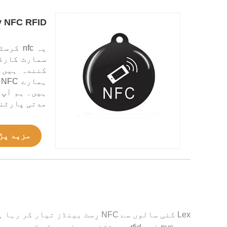
Proximity NFC RFID کرسٹل ٹی
ہ
ہیں۔ ہم آپ 
مدتی پارٹنر
مزید پڑ