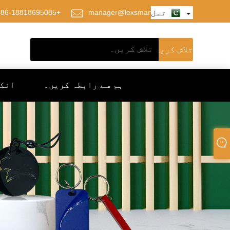
تمل
manager@lexsmartcard.com
+86-18818695085
ہم سے رابطہ کریں۔
انک