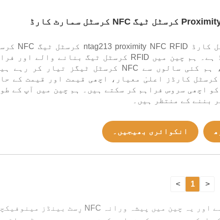
گ NFC کرسٹل سمارٹ کارڈ
یہ nfc کرسٹل کارڈ ag213 proximity NFC RFID
سمارٹ کارڈ ہے۔ ہم چین میں RFID کرسٹل ٹیگ بنانے والے اور ف
کنندہ ہیں، ہم کئی سالوں سے NFC کرسٹل ٹیگز تیار کر رہے 
مارے NFC کرسٹل کارڈز اعلیٰ معیار، اچھی قیمت اور قیمت کے حا
کو اچھی سروس فراہم کر سکتے ہیں۔ ہم چین میں آپ کے طو
 بننے کے منتظر ہیں۔
ھ
انکوائری بھیجیں۔
>
1
<
Lex کئی سالوں سے NFC رِسٹ بینڈز تیار کر رہا ہ