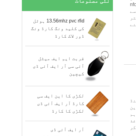
نئی مصنوعات
 کے مطابق RFID بنے ہوئے nfc wristbands ہیں۔ ہم چین میں فیشن nfc
سے
تر
13.56mhz pvc rfid ہوٹل
نے
کی کلید ونگ کارڈ ونگ
ڈور لاک کارڈ
قربت ایم ایف میٹل
آئی سی آر ایف آئی ڈی
کیچین
لکڑی کا این ایف سی
 کلائی بینڈ
کارڈ آر ایف آئی ڈی
رین
لکڑی کا کارڈ
۔ ہم
کر رہے ہیں۔ ہمارے NFC کاغذ
کر
آر ایف آئی ڈی