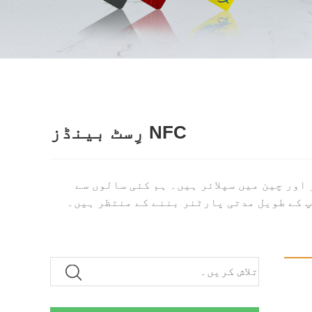
NFC رِسٹ بینڈز
iso14443a PVC RFID HF 13.56mhz M پیشہ ورانہ صنعت کار اور چین میں سپلائر ہیں۔ ہم کئی سالوں سے