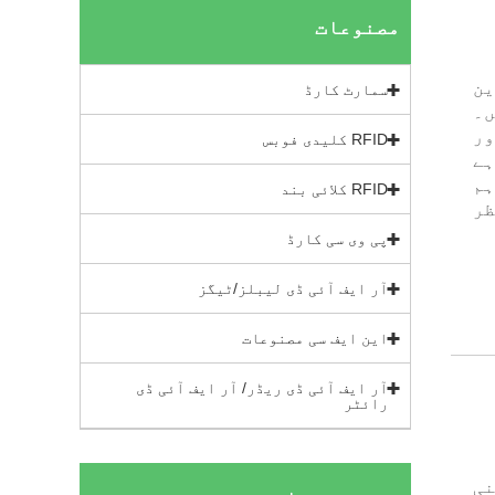
مصنوعات
 این
سمارٹ کارڈ
ں۔
ور
RFID کلیدی فوبس
ہے
ہم
RFID کلائی بند
ظر
پی وی سی کارڈ
آر ایف آئی ڈی لیبلز/ٹیگز
این ایف سی مصنوعات
آر ایف آئی ڈی ریڈر/ آر ایف آئی ڈی
رائٹر
اپنی