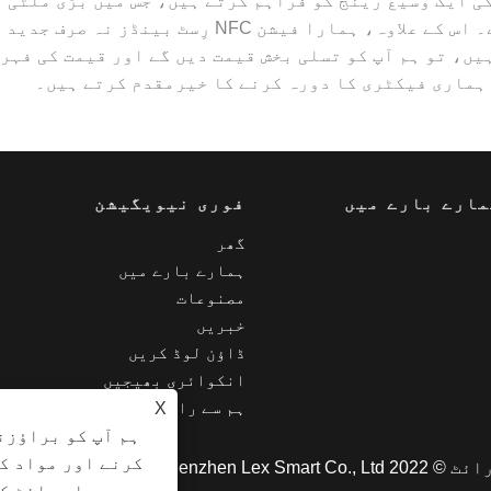
کی کمپنیوں کی ایک وسیع رینج کو فراہم کرتے ہیں، جس میں بڑی 
کمپنیوں تک شامل ہیں۔ سب کچھ ہم سے ہو سکتا ہے۔ اس 
ں، تو ہم آپ کو تسلی بخش قیمت دیں گے اور قیمت کی فہرس
 ہماری فیکٹری کا دورہ کرنے کا خیرمقدم کرتے ہیں۔
مارے بارے میں
فوری نیویگیشن
گھر
ہمارے بارے میں
مصنوعات
خبریں
ڈاؤن لوڈ کریں
انکوائری بھیجیں
ہم سے رابطہ کریں۔
X
ہم آپ کو براؤزن
کرنے اور مواد ک
Shenzhen Lex S. جملہ حقوق محفوظ ہیں۔
ہیں۔ اس سائٹ ک