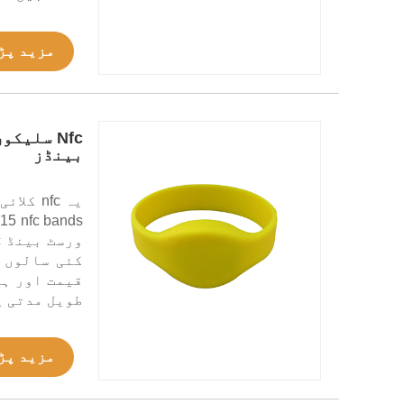
مزید پڑ
بینڈز
کئی سالوں 
قیمت اور ہم
طویل مدتی پ
مزید پڑ