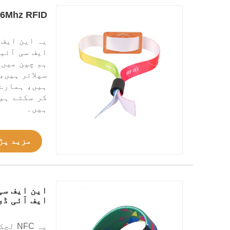
13.56Mhz RFID چپ NFC شناخت کنگن نایلان NFC کلائی بند
ایف سی آئیڈ
ہم چین میں 
سپلائر ہیں،
ہیں، ہمارے 
کر سکتے ہی
ہیں۔
مزید پڑ
این ایف سی
ایف آئی ڈی