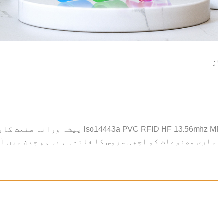
ہم CMYK پرنٹنگ F Classic 1K S50 Proximity Cards