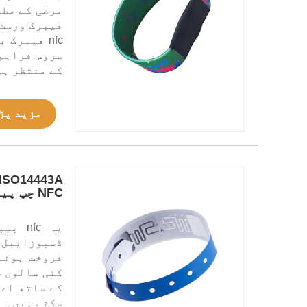
فیبرک ورسٹ 
nfc فیبرک
سروس فراہم 
کے منتظر ہی
مزید پڑ
NFC چپ پیپر بریسلٹس
کے ساتھ اعل
سکتے ہیں۔ ہ