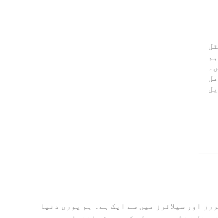
nt کرسٹل ٹیگ NFC کرسٹل
راہم
ہیں۔
مل
یل
ے اور یہ چین میں پیشہ ورانہ NFC رِسٹ بینڈز مینوفیکچررز اور سپلائرز میں سے ایک ہے۔ ہم پوری دنیا