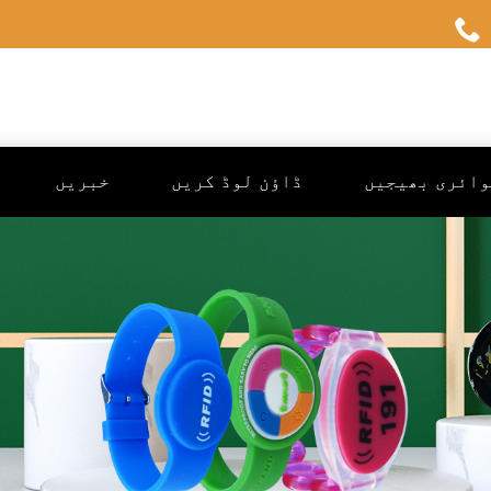
وائری بھیجیں
ڈاؤن لوڈ کریں
خبریں