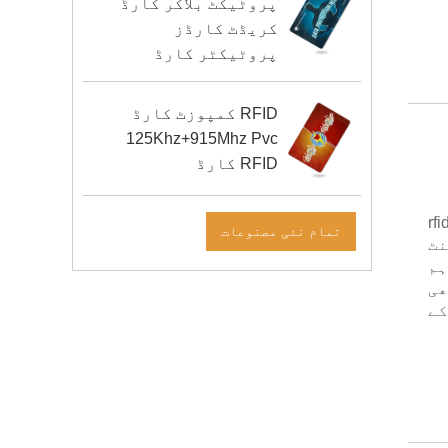
پروٹیکٹ بلاکر کارڈ
کریڈٹ کارڈز
پروٹیکٹر کارڈ
RFID کمپوزٹ کارڈ
125Khz+915Mhz Pvc
RFID کارڈ
rfid cas
تمام نئی مصنوعات
ش لیس پیمنٹ
ہم
ھی
کے