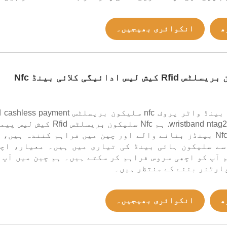
ھ
انکوائری بھیجیں۔
Nfc سلیکون بریسلٹس Rfid کیش لیس ادائیگی کلائی بینڈ Nfc
یہ nfc کلائی بینڈ واٹر پروف nfc سلیکون بریسلٹس hless payment
wristband ntag215 nfc bands. ہم Nfc سلیکون بریسلٹس Rfid کی
ورسٹ بینڈ Nfc بینڈز بنانے والے اور چین میں فراہم کنندہ ہیں، 
سے سلیکون ہائی بینڈ کی تیاری میں ہیں۔ معیار، اچ
 آپ کو اچھی سروس فراہم کر سکتے ہیں۔ ہم چین میں آپ 
ارٹنر بننے کے منتظر ہیں۔
ھ
انکوائری بھیجیں۔