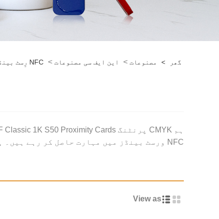
>
>
گھر
>
مصنوعات
این ایف سی مصنوعات
NFC رِسٹ بینڈز
NFC ورسٹ بینڈز میں مہارت حاصل کر رہے ہیں۔ ہماری مصنوعات کو اچھی سروس کا فائدہ ہے۔ ہم چین میں آپ کے طویل مدتی پارٹنر بننے کے منتظر ہیں۔
View as