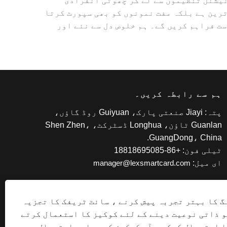
ملٹی نیشنل تنظیموں سے لے کر چھوٹی انفرادی
کے علاوہ، ہمارا فیشن NFC رِسٹ بینڈز نہ صرف جدید ترین ہے بلکہ مفت نمونوں کو بھی سپورٹ کرتا
ت فراہم کریں گے۔ ہم خلوص دل سے نئے اور
ہم سے رابطہ کریں۔
پتہ: Jiayi صنعتی پارک، Guiyuan روڈ گاؤں،
Guanlan ٹاؤن، Longhua ڈسٹرکٹ، Shen Zhen،
GuangDong، China.
ٹیلی فون: +86-18818695085
ای میل:
manager@lexsmartcard.com
گ کا بہتر تجربہ پیش کرنے ، سائٹ ٹریفک کا تجزیہ
و ذاتی نوعیت دینے کے لئے کوکیز کا استعمال کرتے
ا استعمال کرکے ، آپ کوکیز کے ہمارے استعمال سے