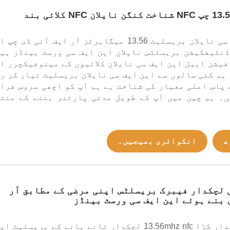
یہ این ایف سی نایلان بریسلیٹ 13.56 میگاہرٹز آر ایف آئی ڈی چپ
نٹیفکیشن بریسلٹس نایلان این ایف سی ورسٹ بینڈز ہی
فیشن ایبل این ایف سی نایلان کلائیوں کے مینوفیکچرر ا
 ہم کئی سالوں سے این ایف سی نایلان بریسلیٹ تیار کر ر
پاس اعلی معیار کی شناخت ہے ہم آپ کو اچھی سروس فرا
ں۔ ہم چین میں آپ کے طویل مدتی پارٹنر بننے کے منت
ھ
انکوائری بھیجیں۔
 لچکدار فیبرک بریسلٹس اپنی مرضی کے مطابق آر
 بنے ہوئے این ایف سی ورسٹ بینڈز
یہ NFC لچکدار کڑا 13.56mhz nfc لچکدار تانے بانے کے بریسلیٹ 